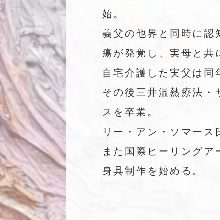
始。
義父の他界と同時に認
瘍が発覚し、実母と共
自宅介護した実父は同
その後三井温熱療法・
スを卒業。
リー・アン・ソマース
また国際ヒーリングア
身具制作を始める。